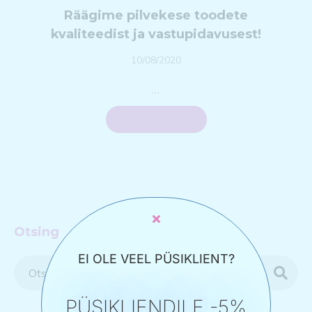
Räägime pilvekese toodete
kvaliteedist ja vastupidavusest!
Posted on
10/08/2020
1
0
/
…
1
0
/
Read More
2
0
2
2
Otsing
EI OLE VEEL PÜSIKLIENT?
PÜSIKLIENDILE -5%