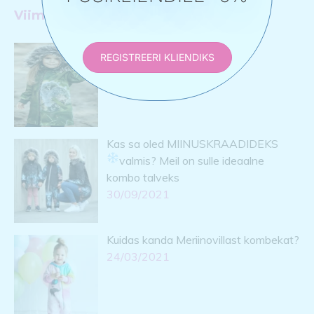
Viimased postitused
Harku Händkaku lugu
REGISTREERI KLIENDIKS
12/12/2022
Kas sa oled MIINUSKRAADIDEKS
valmis?
Meil on sulle ideaalne
kombo talveks
30/09/2021
Kuidas kanda Meriinovillast kombekat?
24/03/2021