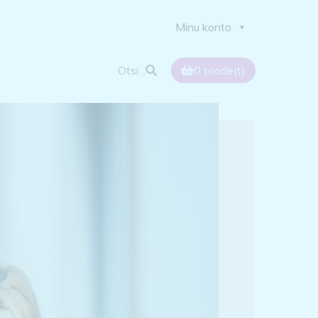
Minu konto
Otsi ..
0
toode(t)