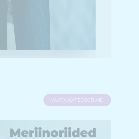
VAATA KATEGOORIAID
Meriinoriided