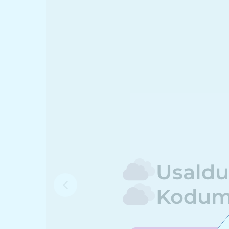
Usaldu
Unikaa
Kodum
Hooliv