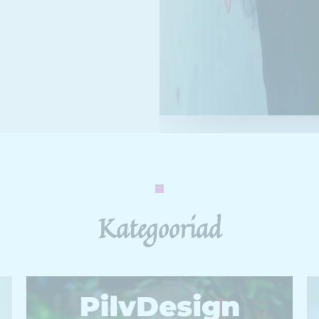
Kategooriad
PilvDesign