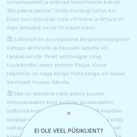
universaalsed ja sobivad kandmiseks kasvõi
365 päeva aastas!” Seda muidugi juhul, kui
Eesti suvi otsustab tulla vihmane ja õhtud on
õige jahedad, sinna 10 kraadi kanti.
Softshell on suurepärane kõrgtehnoloogiline
kangas aktiivsele ja liikuvale lapsele või
täiskasvanule. Pealt vetthülgav ning
tuulekindel, seest pehme fliisjas. Kuna
tegemist on väga kerge materjaliga, on lapsel
äärmiselt mugav liikuda.
See on ideaalne valik alates kuuest
miinuskraadist kuni kümne plusskraadini.
Softshell kombe/parka ei sobi üle 10 kraadise
soojaga või kui suur aktiivsus toodab nii palju
kehasoojust, et ei suuda materjalist piisavalt
EI OLE VEEL PÜSIKLIENT?
kiiresti läbi tungida. Sellisel juhul on mõistlik