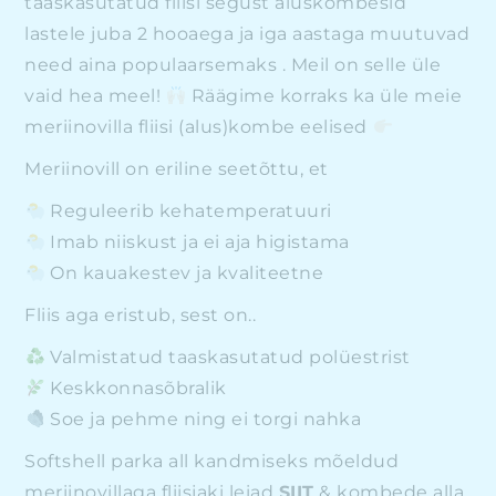
taaskasutatud fliisi segust aluskombesid
lastele juba 2 hooaega ja iga aastaga muutuvad
need aina populaarsemaks . Meil on selle üle
vaid hea meel!
Räägime korraks ka üle meie
meriinovilla fliisi (alus)kombe eelised
Meriinovill on eriline seetõttu, et
Reguleerib kehatemperatuuri
Imab niiskust ja ei aja higistama
On kauakestev ja kvaliteetne
Fliis aga eristub, sest on..
Valmistatud taaskasutatud polüestrist
Keskkonnasõbralik
Soe ja pehme ning ei torgi nahka
Softshell parka all kandmiseks mõeldud
meriinovillaga fliisjaki leiad
SIIT
& kombede alla