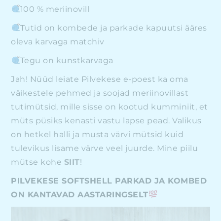
100 % meriinovill
Tutid on kombede ja parkade kapuutsi ääres
oleva karvaga matchiv
Tegu on kunstkarvaga
Jah! Nüüd leiate Pilvekese e-poest ka oma
väikestele pehmed ja soojad meriinovillast
tutimütsid, mille sisse on kootud kumminiit, et
müts püsiks kenasti vastu lapse pead. Valikus
on hetkel halli ja musta värvi mütsid kuid
tulevikus lisame värve veel juurde. Mine piilu
mütse kohe
SIIT
!
PILVEKESE SOFTSHELL PARKAD JA KOMBED
ON KANTAVAD AASTARINGSELT