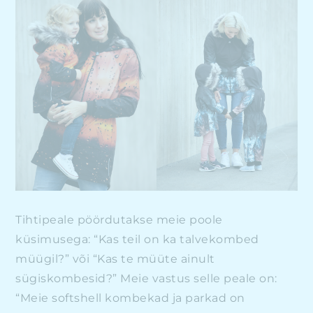
Tihtipeale pöördutakse meie poole
küsimusega: “Kas teil on ka talvekombed
müügil?” või “Kas te müüte ainult
sügiskombesid?” Meie vastus selle peale on:
“Meie softshell kombekad ja parkad on