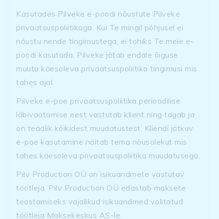
Kasutades Pilveke e-poodi nõustute Pilveke
privaatsuspoliitikaga. Kui Te mingil põhjusel ei
nõustu nende tingimustega, ei tohiks Te meie e-
poodi kasutada. Pilveke jätab endale õiguse
muuta käesoleva privaatsuspoliitika tingimusi mis
tahes ajal.
Pilveke e-poe privaatsuspoliitika perioodilise
läbivaatamise eest vastutab klient ning tagab ja
on teadlik kõikidest muudatustest. Kliendi jätkuv
e-poe kasutamine näitab tema nõusolekut mis
tahes käesoleva privaatsuspoliitika muudatusega.
Pilv Production OÜ on isikuandmete vastutav
töötleja. Pilv Production OÜ edastab maksete
teostamiseks vajalikud isikuandmed volitatud
töötleja Maksekeskus AS-le.