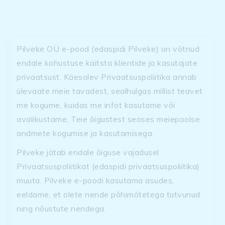
Pilveke OÜ e-pood (edaspidi Pilveke) on võtnud
endale kohustuse kaitsta klientide ja kasutajate
privaatsust. Käesolev Privaatsuspoliitika annab
ülevaate meie tavadest, sealhulgas millist teavet
me kogume, kuidas me infot kasutame või
avalikustame, Teie õigustest seoses meiepoolse
andmete kogumise ja kasutamisega.
Pilveke jätab endale õiguse vajadusel
Privaatsuspoliitikat (edaspidi privaatsuspoliitika)
muuta. Pilveke e-poodi kasutama asudes,
eeldame, et olete nende põhimõtetega tutvunud
ning nõustute nendega.