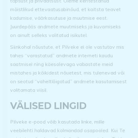
täpsust ja privaatsust. Oleme kehtestanud
mõistlikud ettevaatusabinõud, et kaitsta teavet
kadumise, väärkasutuse ja muutmise eest.
Juurdepääs andmete muutmiseks ja kuvamiseks
on ainult selleks volitatud isikutel.
Siinkohal nõustute, et Pilveke ei ole vastutav mis
tahes “varastatud” andmete interneti kaudu
saatmisel ning käesolevaga vabastate meid
mistahes ja kõikidest nõuetest, mis tulenevad või
on seotud “vaheltlõigatud” andmete kasutamisest
volitamata viisil.
VÄLISED LINGID
Pilveke e-pood võib kasutada linke, mille
veebilehti haldavad kolmandad osapooled. Kui Te