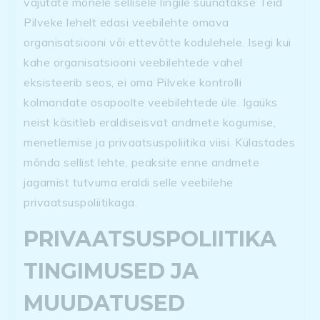
vajutate mõnele sellisele lingile suunatakse Teid
Pilveke lehelt edasi veebilehte omava
organisatsiooni või ettevõtte kodulehele. Isegi kui
kahe organisatsiooni veebilehtede vahel
eksisteerib seos, ei oma Pilveke kontrolli
kolmandate osapoolte veebilehtede üle. Igaüks
neist käsitleb eraldiseisvat andmete kogumise,
menetlemise ja privaatsuspoliitika viisi. Külastades
mõnda sellist lehte, peaksite enne andmete
jagamist tutvuma eraldi selle veebilehe
privaatsuspoliitikaga.
PRIVAATSUSPOLIITIKA
TINGIMUSED JA
MUUDATUSED