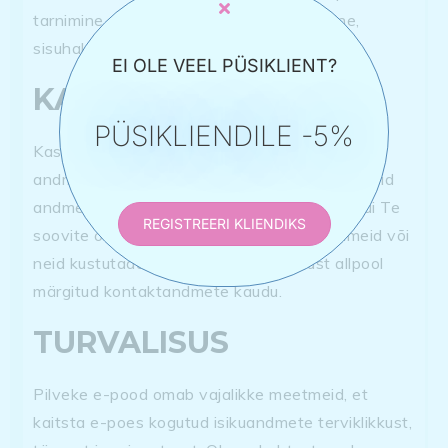
tarnimine, transport, veebilehe hooldamine,
sisuhaldus, turundus.
EI OLE VEEL PÜSIKLIENT?
KASUTAJA ÕIGUSED
PÜSIKLIENDILE -5%
Kasutajatel on õigus teada, milliseid isiklikke
andmeid me Teist hoiame. Teil on õigus selliseid
andmeid parandada, muuta või kustutada. Kui Te
REGISTREERI KLIENDIKS
soovite oma õigusi rakendada, muuta andmeid või
neid kustutada, võtke meiega ühendust allpool
märgitud kontaktandmete kaudu.
TURVALISUS
Pilveke e-pood omab vajalikke meetmeid, et
kaitsta e-poes kogutud isikuandmete terviklikkust,