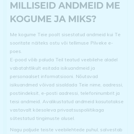
MILLISEID ANDMEID ME
KOGUME JA MIKS?
Me kogume Teie poolt sisestatud andmeid kui Te
sooritate näiteks ostu või tellimuse Pilveke e-
poes.
E-pood võib paluda Teil teatud veebilehe aladel
vabatahtlikult esitada isikuandmeid ja
personaalset informatsiooni. Nõutavad
isikuandmed võivad sisaldada Teie nime, aadressi,
postiindeksit, e-posti aadressi, telefoninumbrit ja
teisi andmeid. Avalikustatud andmeid kasutatakse
vastavalt käesoleva privaatsuspoliitikaga
sätestatud tingimuste alusel.
Nagu paljude teiste veebilehtede puhul, salvestab