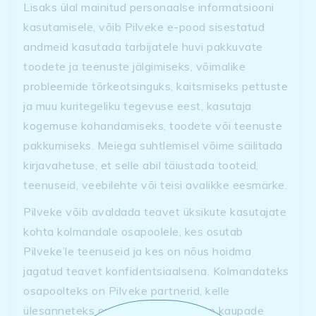
Lisaks ülal mainitud personaalse informatsiooni
kasutamisele, võib Pilveke e-pood sisestatud
andmeid kasutada tarbijatele huvi pakkuvate
toodete ja teenuste jälgimiseks, võimalike
probleemide tõrkeotsinguks, kaitsmiseks pettuste
ja muu kuritegeliku tegevuse eest, kasutaja
kogemuse kohandamiseks, toodete või teenuste
pakkumiseks. Meiega suhtlemisel võime säilitada
kirjavahetuse, et selle abil täiustada tooteid,
teenuseid, veebilehte või teisi avalikke eesmärke.
Pilveke võib avaldada teavet üksikute kasutajate
kohta kolmandale osapoolele, kes osutab
Pilveke’le teenuseid ja kes on nõus hoidma
jagatud teavet konfidentsiaalsena. Kolmandateks
osapoolteks on Pilveke partnerid, kelle
ülesanneteks on e-poes müüdavate kaupade