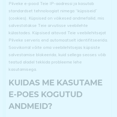
Pilveke e-pood Teie IP-aadressi ja kasutab
standardset tehnoloogiat nimega “küpsiseid”
(cookies). Küpsised on väikesed andmefailid, mis
salvestatakse Teie arvutisse veebilehte
külastades. Küpsised aitavad Teie veebilehitsejat
Pilveke serveris end automaatselt identifitseerida.
Soovikorral võite oma veebilehitsejas küpsiste
salvestamise blokeerida, kuid sellega seoses võib
teatud aladel tekkida probleeme lehe
kasutamisega.
KUIDAS ME KASUTAME
E-POES KOGUTUD
ANDMEID?