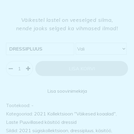
Väikestel lastel on veeselged silma,
nende jaoks selged ka vihmased ilmad!
DRESSIPLUUS
LISA KORVI
Lisa soovinimekirja
Tootekood:
-
Kategooriad:
2021 Kollektsioon "Väikesed koaalad"
,
Laste Puuvillased käsitöö dressid
Sildid:
2021 sügiskollektsioon
,
dressipluus
,
käsitöö
,