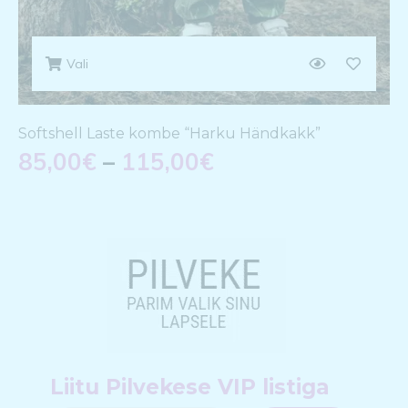
Vali
Softshell Laste kombe “Harku Händkakk”
85,00
€
–
115,00
€
Liitu Pilvekese VIP listiga