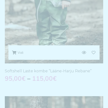
Vali
Softshell Laste kombe “Lääne-Harju Rebane”
95,00
€
–
115,00
€