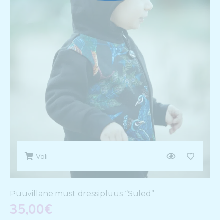
Vali
Puuvillane must dressipluus “Suled”
35,00
€