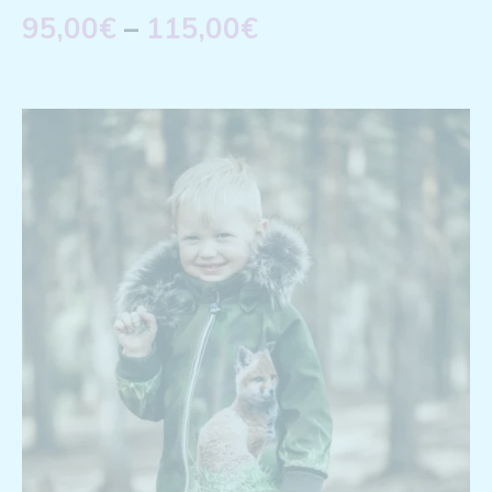
95,00
€
–
115,00
€