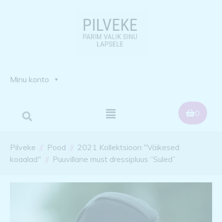
Minu konto
0
Pilveke
Pood
2021 Kollektsioon "Väikesed
koaalad"
Puuvillane must dressipluus “Suled”