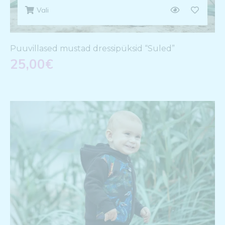
Vali
Puuvillased mustad dressipüksid “Suled”
25,00
€