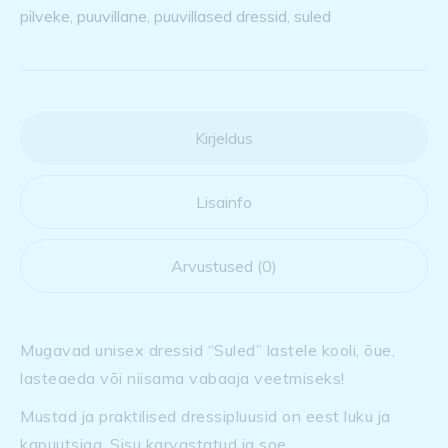
pilveke
,
puuvillane
,
puuvillased dressid
,
suled
Kirjeldus
Lisainfo
Arvustused (0)
Mugavad unisex dressid “Suled” lastele kooli, õue,
lasteaeda või niisama vabaaja veetmiseks!
Mustad ja praktilised dressipluusid on eest luku ja
kapuutsiga. Sisu karvastatud ja soe.