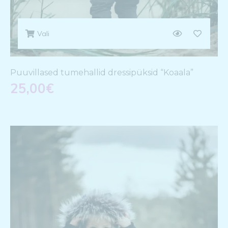
Vali
Puuvillased tumehallid dressipüksid “Koaala”
25,00
€