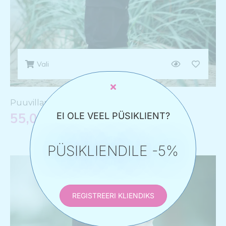
Vali
Puuvillane must dressikomplekt “Suled”
55,00
€
EI OLE VEEL PÜSIKLIENT?
PÜSIKLIENDILE -5%
REGISTREERI KLIENDIKS