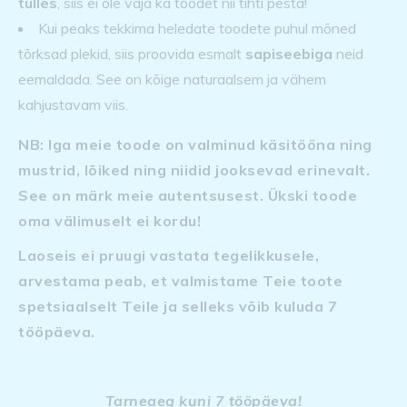
tulles
, siis ei ole vaja ka toodet nii tihti pesta!
Kui peaks tekkima heledate toodete puhul mõned
tõrksad plekid, siis proovida esmalt
sapiseebiga
neid
eemaldada. See on kõige naturaalsem ja vähem
kahjustavam viis.
NB: Iga meie toode on valminud käsitööna ning
mustrid, lõiked ning niidid jooksevad erinevalt.
See on märk meie autentsusest. Ükski toode
oma välimuselt ei kordu!
Laoseis ei pruugi vastata tegelikkusele,
arvestama peab, et valmistame Teie toote
spetsiaalselt Teile ja selleks võib kuluda 7
tööpäeva.
Tarneaeg kuni 7 tööpäeva!