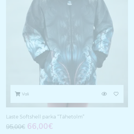
Vali
Laste Softshell parka “Tähetolm”
66,00
€
95,00
€