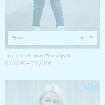
Vali
Laste softshell parka “Eesti sügis”
52,00
€
–
77,00
€
SALE