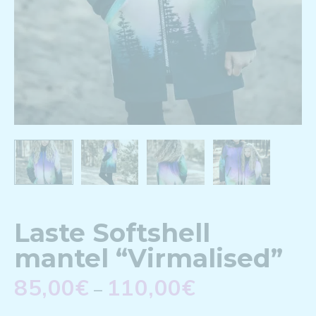
Laste Softshell
mantel “Virmalised”
85,00
€
110,00
€
–