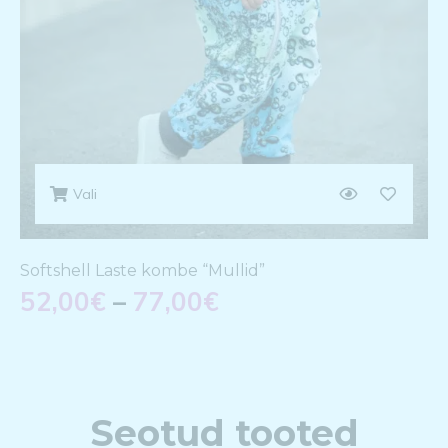
Vali
Softshell Laste kombe “Mullid”
52,00
€
–
77,00
€
Seotud tooted