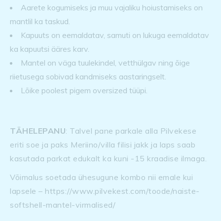
Aarete kogumiseks ja muu vajaliku hoiustamiseks on
mantlil ka taskud.
Kapuuts on eemaldatav, samuti on lukuga eemaldatav
ka kapuutsi ääres karv.
Mantel on väga tuulekindel, vetthülgav ning õige
riietusega sobivad kandmiseks aastaringselt.
Lõike poolest pigem oversized tüüpi.
TÄHELEPANU
: Talvel pane parkale alla Pilvekese
eriti soe ja paks Meriino/villa filisi jakk ja laps saab
kasutada parkat edukalt ka kuni -15 kraadise ilmaga.
Võimalus soetada ühesugune kombo nii emale kui
lapsele – https://www.pilvekest.com/toode/naiste-
softshell-mantel-virmalised/