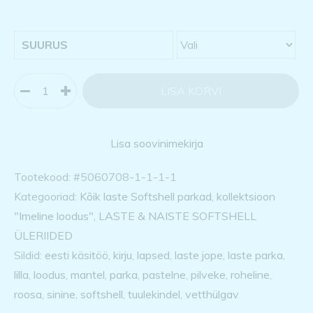
SUURUS
LISA KORVI
Lisa soovinimekirja
Tootekood:
#5060708-1-1-1-1
Kategooriad:
Kõik laste Softshell parkad
,
kollektsioon
"Imeline loodus"
,
LASTE & NAISTE SOFTSHELL
ÜLERIIDED
Sildid:
eesti käsitöö
,
kirju
,
lapsed
,
laste jope
,
laste parka
,
lilla
,
loodus
,
mantel
,
parka
,
pastelne
,
pilveke
,
roheline
,
roosa
,
sinine
,
softshell
,
tuulekindel
,
vetthülgav