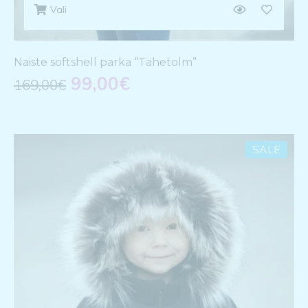
Vali
Naiste softshell parka “Tähetolm”
99,00
€
169,00
€
SALE