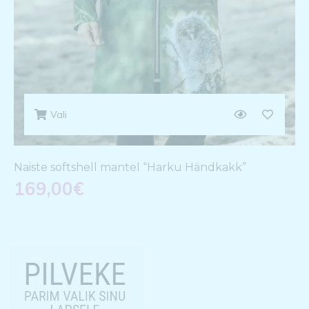
Vali
Naiste softshell mantel “Harku Händkakk”
169,00
€