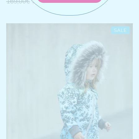
99,00
€
169,00
€
SALE