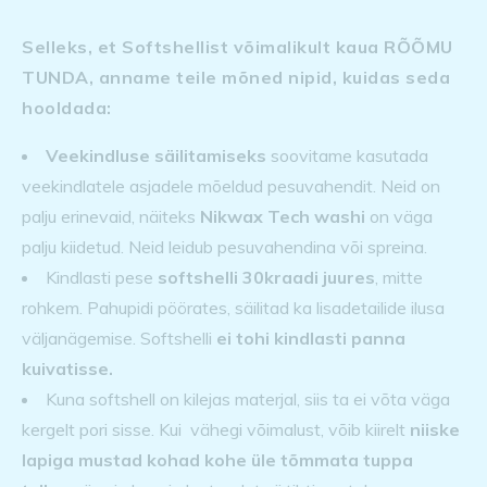
Selleks, et Softshellist võimalikult kaua RÕÕMU
TUNDA, anname teile mõned nipid, kuidas seda
hooldada:
Veekindluse säilitamiseks
soovitame kasutada
veekindlatele asjadele mõeldud pesuvahendit. Neid on
palju erinevaid, näiteks
Nikwax Tech washi
on väga
palju kiidetud. Neid leidub pesuvahendina või spreina.
Kindlasti pese
softshelli 30kraadi juures
, mitte
rohkem. Pahupidi pöörates, säilitad ka lisadetailide ilusa
väljanägemise. Softshelli
ei tohi kindlasti panna
kuivatisse.
Kuna softshell on kilejas materjal, siis ta ei võta väga
kergelt pori sisse. Kui vähegi võimalust, võib kiirelt
niiske
lapiga mustad kohad kohe üle tõmmata tuppa