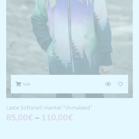
Vali
Laste Softshell mantel “Virmalised”
85,00
€
–
110,00
€