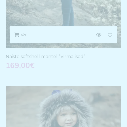
Vali
Naiste softshell mantel “Virmalised”
169,00
€