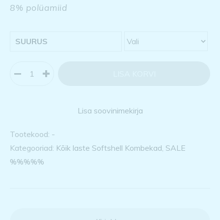
8% polüamiid
SUURUS
LISA KORVI
Lisa soovinimekirja
Tootekood:
-
Kategooriad:
Kõik laste Softshell Kombekad
,
SALE
%%%%%