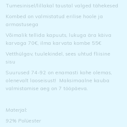
Tumesinisel/lillakal taustal valged tähekesed
Kombed on valmistatud erilise hoole ja
armastusega
Võimalik tellida kapuuts, lukuga ära käiva
karvaga 70€, ilma karvata kombe 55€
Vetthülgav, tuulekindel, sees uhtud fliisine
sisu
Suurused 74-92 on enamasti kohe olemas,
olenevalt laoseisust! Maksimaalne kauba
valmistamise aeg on 7 tööpäeva.
Materjal:
92% Polüester