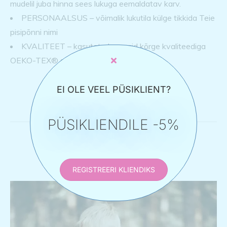
mudelil juba hinna sees lukuga eemaldatav karv.
PERSONAALSUS – võimalik lukutila külge tikkida Teie
pisipõnni nimi
KVALITEET – kasutatud on vaid kõrge kvaliteediga
OEKO-TEX® sertifikaadiga materjale.
EI OLE VEEL PÜSIKLIENT?
PÜSIKLIENDILE -5%
Seotud tooted
REGISTREERI KLIENDIKS