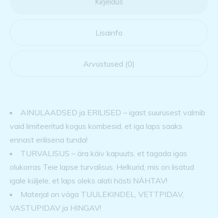
Kirjeldus
Lisainfo
Arvustused (0)
AINULAADSED ja ERILISED – igast suurusest valmib
vaid limiteeritud kogus kombesid, et iga laps saaks
ennast erilisena tunda!
TURVALISUS – ära käiv kapuuts, et tagada igas
olukorras Teie lapse turvalisus. Helkurid, mis on lisatud
igale küljele, et laps oleks alati hästi NÄHTAV!
Materjal on väga TUULEKINDEL, VETTPIDAV,
VASTUPIDAV ja HINGAV!