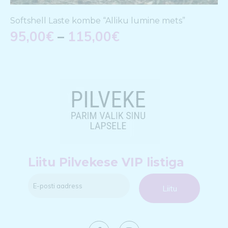
Softshell Laste kombe “Alliku lumine mets”
95,00
€
–
115,00
€
Liitu Pilvekese VIP listiga
Liitu
Liitu