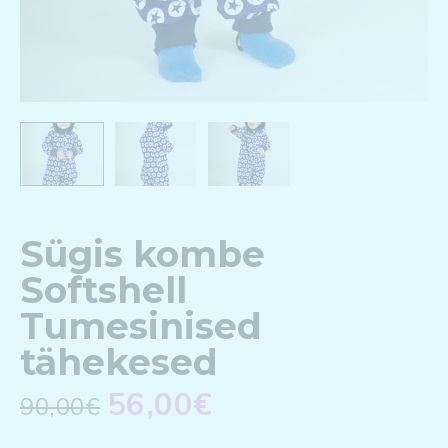
Sügis kombe
Softshell
Tumesinised
tähekesed
56,00
€
90,00
€