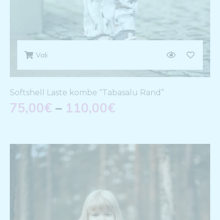
Vali
Softshell Laste kombe “Tabasalu Rand”
75,00
€
–
110,00
€