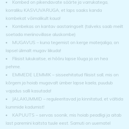
Kombed on pikendavate säärte ja varrukatega,
korraliku KASVUVARUGA, et laps saaks kanda
kombekat võimalikult kaua!
Kombekas on kantav aastaringselt (talveks saab meilt
soetada meriinovillase aluskombe)
MUGAVUS – kuna tegemist on kerge materjaliga, on
lapsel ülimalt mugav liikuda!
Fliisist lukukaitse, ei hõõru lapse lõuga ja on hea
pehme.
EMMEDE LEMMIK – sisseehitatud fliisist sall, mis on
kõrgem ja hoiab mugavalt ümber lapse kaela, puudub
vajadus salli kasutada!
JALAKUMMID – reguleeritavad ja kinnitatud, et vältida
kummide kadumist!
KAPUUTS – servas soonik, mis hoiab peadligi ja aitab
last paremini kaitsta tuule eest. Samuti on uuematel