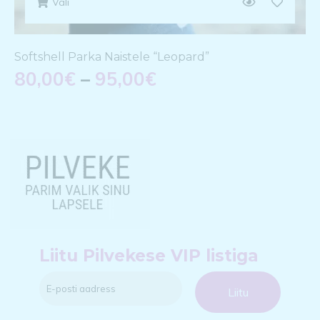
Vali
Softshell Parka Naistele “Leopard”
80,00
€
–
95,00
€
Liitu Pilvekese VIP listiga
Liitu