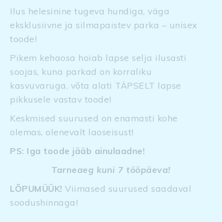
Ilus helesinine tugeva hundiga, väga
eksklusiivne ja silmapaistev parka – unisex
toode!
Pikem kehaosa hoiab lapse selja ilusasti
soojas, kuna parkad on korraliku
kasvuvaruga, võta alati TÄPSELT lapse
pikkusele vastav toode!
Keskmised suurused on enamasti kohe
olemas, olenevalt laoseisust!
PS: Iga toode jääb ainulaadne!
Tarneaeg kuni 7 tööpäeva!
LÕPUMÜÜK!
Viimased suurused saadaval
soodushinnaga!