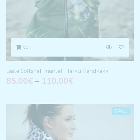
Vali
Laste Softshell mantel “Harku Händkakk”
85,00
€
–
110,00
€
SALE