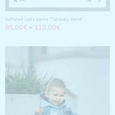
Softshell Laste parka “Tabasalu Rand”
85,00
€
–
110,00
€