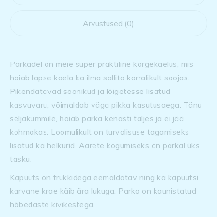
Arvustused (0)
Parkadel on meie super praktiline kõrgekaelus, mis
hoiab lapse kaela ka ilma sallita korralikult soojas.
Pikendatavad soonikud ja lõigetesse lisatud
kasvuvaru, võimaldab väga pikka kasutusaega. Tänu
seljakummile, hoiab parka kenasti taljes ja ei jää
kohmakas. Loomulikult on turvalisuse tagamiseks
lisatud ka helkurid. Aarete kogumiseks on parkal üks
tasku.
Kapuuts on trukkidega eemaldatav ning ka kapuutsi
karvane krae käib ära lukuga. Parka on kaunistatud
hõbedaste kivikestega.