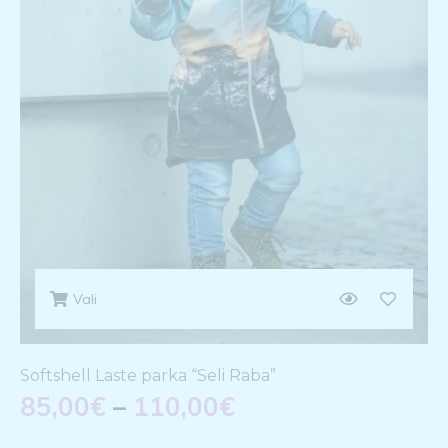
Vali
Softshell Laste parka “Seli Raba”
85,00
€
–
110,00
€