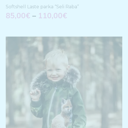
Softshell Laste parka “Seli Raba”
85,00
€
–
110,00
€