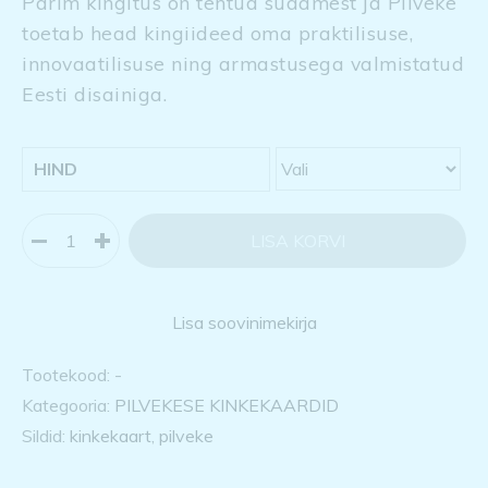
Parim kingitus on tehtud südamest ja Pilveke
toetab head kingiideed oma praktilisuse,
innovaatilisuse ning armastusega valmistatud
Eesti disainiga.
HIND
LISA KORVI
Lisa soovinimekirja
Tootekood:
-
Kategooria:
PILVEKESE KINKEKAARDID
Sildid:
kinkekaart
,
pilveke