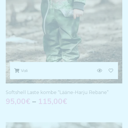
Vali
Softshell Laste kombe “Lääne-Harju Rebane”
95,00
€
–
115,00
€