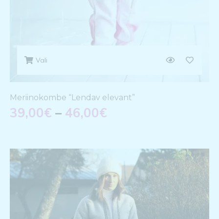
Vali
Meriinokombe “Lendav elevant”
39,00
€
–
46,00
€