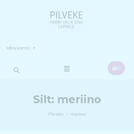
Minu konto
0
Silt:
meriino
Pilveke
meriino