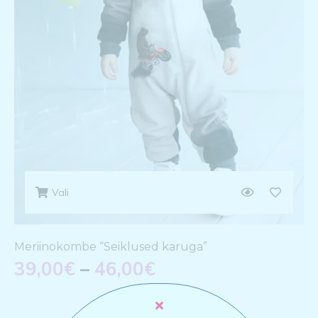
Vali
Meriinokombe “Seiklused karuga”
39,00
€
–
46,00
€