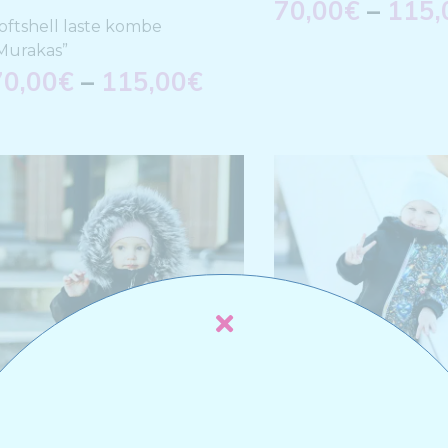
70,00
€
–
115,
oftshell laste kombe
Murakas”
70,00
€
–
115,00
€