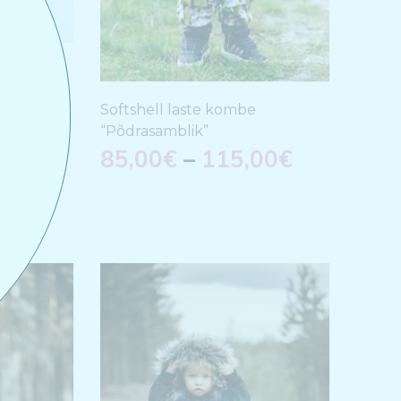
 “Street
Softshell laste kombe
00
€
“Põdrasamblik”
85,00
€
–
115,00
€