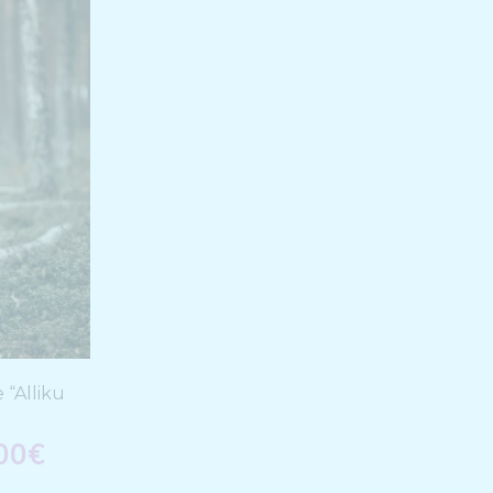
 “Alliku
00
€