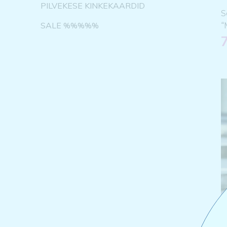
PILVEKESE KINKEKAARDID
S
SALE %%%%%
“