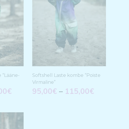
e “Lääne-
Softshell Laste kombe “Poiste
Virmaline”
00
€
95,00
€
–
115,00
€