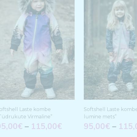
oftshell Laste kombe
Softshell Laste kombe
Tüdrukute Virmaline”
lumine mets”
95,00
€
–
115,00
€
95,00
€
–
115,