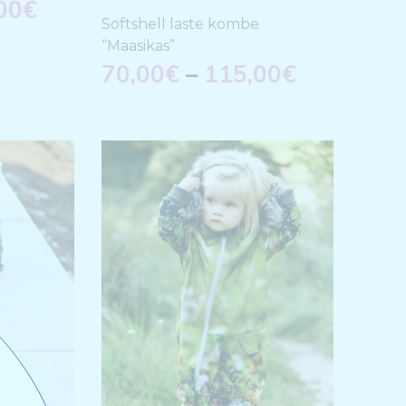
00
€
Softshell laste kombe
“Maasikas”
70,00
€
–
115,00
€