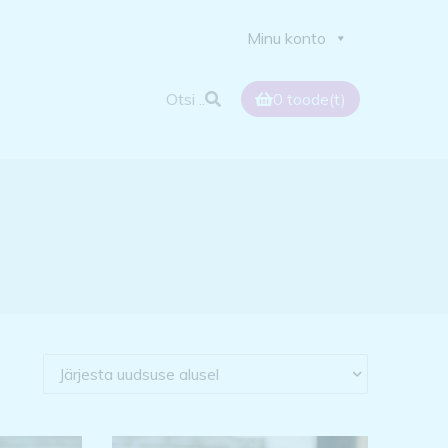
Minu konto
Otsi ..
0
toode(t)