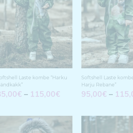
oftshell Laste kombe “Harku
Softshell Laste komb
ändkakk”
Harju Rebane”
85,00
€
–
115,00
€
95,00
€
–
115,