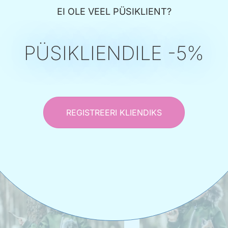
EI OLE VEEL PÜSIKLIENT?
Softshell laste kombe
PÜSIKLIENDILE -5%
Art 1”
70,00
€
–
115,
oftshell laste kombe “Street
rt 2”
70,00
€
–
115,00
€
REGISTREERI KLIENDIKS