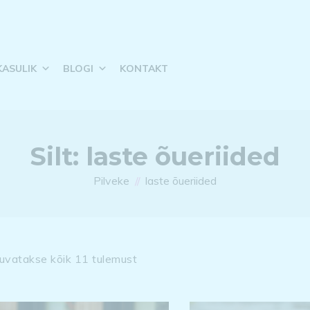
KASULIK
BLOGI
KONTAKT
Silt:
laste õueriided
Pilveke
laste õueriided
uvatakse kõik 11 tulemust